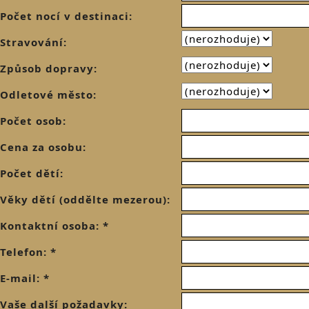
Počet nocí v destinaci:
Stravování:
Způsob dopravy:
Odletové město:
Počet osob:
Cena za osobu:
Počet dětí:
Věky dětí (oddělte mezerou):
Kontaktní osoba: *
Telefon: *
E-mail: *
Vaše další požadavky: