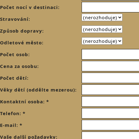
Počet nocí v destinaci:
Stravování:
Způsob dopravy:
Odletové město:
Počet osob:
Cena za osobu:
Počet dětí:
Věky dětí (oddělte mezerou):
Kontaktní osoba: *
Telefon: *
E-mail: *
Vaše další požadavky: