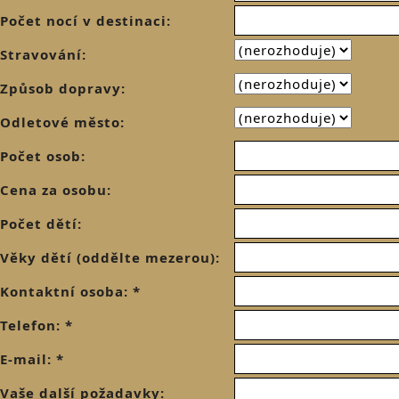
Počet nocí v destinaci:
Stravování:
Způsob dopravy:
Odletové město:
Počet osob:
Cena za osobu:
Počet dětí:
Věky dětí (oddělte mezerou):
Kontaktní osoba: *
Telefon: *
E-mail: *
Vaše další požadavky: