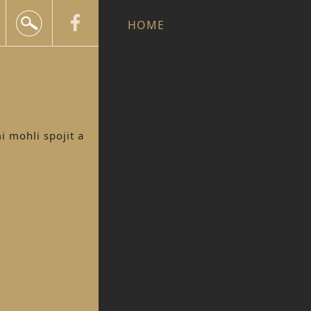
+420 602 552 624
HOME
info@snailtravel.cz
i mohli spojit a