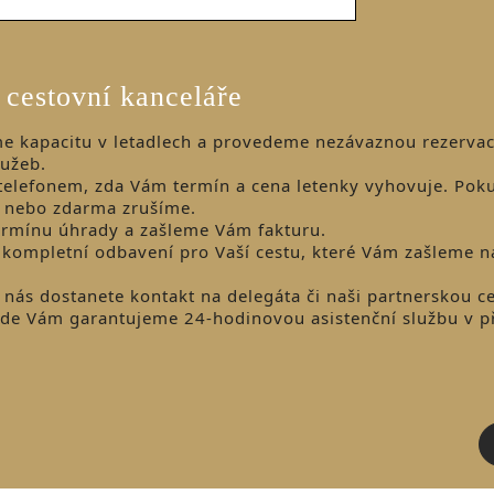
 cestovní kanceláře
e kapacitu v letadlech a provedeme nezávaznou rezervac
lužeb.
elefonem, zda Vám termín a cena letenky vyhovuje. Pok
e nebo zdarma zrušíme.
rmínu úhrady a zašleme Vám fakturu.
 kompletní odbavení pro Vaší cestu, které Vám zašleme n
nás dostanete kontakt na delegáta či naši partnerskou c
 kde Vám garantujeme 24-hodinovou asistenční službu v p