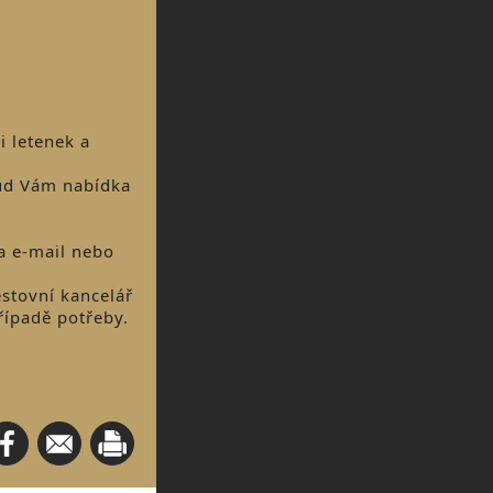
i letenek a
ud Vám nabídka
a e-mail nebo
estovní kancelář
řípadě potřeby.